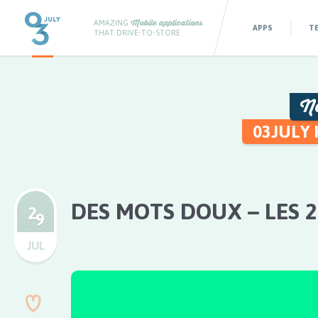
AMAZING
Mobile applications
APPS
T
THAT DRIVE-TO-STORE
N
03JULY
DES MOTS DOUX – LES 2
2
9
JUL