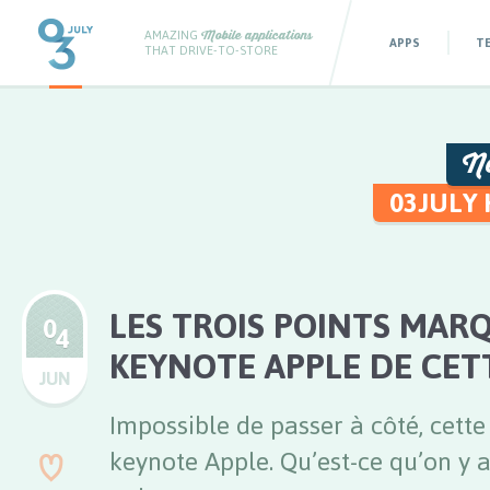
AMAZING
Mobile applications
APPS
T
THAT DRIVE-TO-STORE
N
03JULY
LES TROIS POINTS MAR
0
4
KEYNOTE APPLE DE CET
JUN
Impossible de passer à côté, cette
keynote Apple. Qu’est-ce qu’on y 