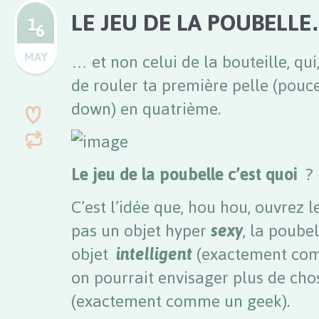
LE JEU DE LA POUBELL
1
6
MAY
… et non celui de la bouteille, qui,
de rouler ta première pelle (pouc
down) en quatrième.
Le jeu de la poubelle c’est quoi
?
C’est l’idée que, hou hou, ouvrez l
pas un objet hyper
sexy
, la poube
objet
intelligent
(exactement com
on pourrait envisager plus de ch
(exactement comme un geek).